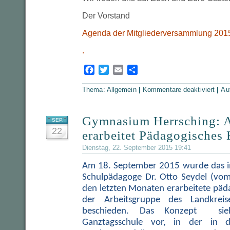
Der Vorstand
Agenda der Mitgliederversammlung 201
.
Facebook
Twitter
Email
Teilen
für
Thema:
Allgemein
|
Kommentare deaktiviert
|
Au
7.10.
Mitgli
2015
mit
Vorste
Gymnasium Herrsching: A
SEP.
des
pädag
22
erarbeitet Pädagogisches
Konze
Dienstag, 22. September 2015 19:41
Am 18. September 2015 wurde das i
Schulpädagoge Dr. Otto Seydel (vom 
den letzten Monaten erarbeitete päd
der Arbeitsgruppe des Landkreis
beschieden. Das Konzept sie
Ganztagsschule vor, in der in 