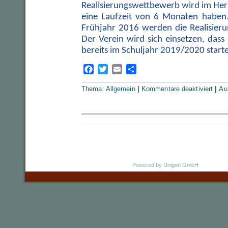
Realisierungswettbewerb wird im Her
eine Laufzeit von 6 Monaten haben.
Frühjahr 2016 werden die Realisieru
Der Verein wird sich einsetzen, dass
bereits im Schuljahr 2019/2020 start
Facebook
Twitter
Email
Teilen
für
Thema:
Allgemein
|
Kommentare deaktiviert
|
Au
Gymna
Herrsc
Arbeit
erarbe
Pädag
Konze
Powered by
Unigon GmbH