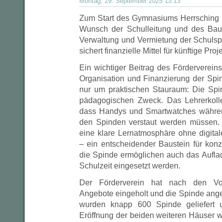
Montag, 29. September 2025 13:13
eröffn
Zum Start des Gymnasiums Herrsching h
Wunsch der Schulleitung und des Bauh
Verwaltung und Vermietung der Schuls
sichert finanzielle Mittel für künftige P
Ein wichtiger Beitrag des Förderverein
Organisation und Finanzierung der Spin
nur um praktischen Stauraum: Die Spi
pädagogischen Zweck. Das Lehrerkoll
dass Handys und Smartwatches während
den Spinden verstaut werden müssen.
eine klare Lernatmosphäre ohne digita
– ein entscheidender Baustein für konz
die Spinde ermöglichen auch das Auflad
Schulzeit eingesetzt werden.
Der Förderverein hat nach den V
Angebote eingeholt und die Spinde angesc
wurden knapp 600 Spinde geliefert u
Eröffnung der beiden weiteren Häuser 