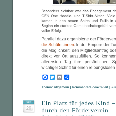
Besonders sichtbar war das Engagement de
GEN One Hoodie- und T-Shirt-Aktion: Viele
kamen in den neuen Shirts und Pullis in 
Beginn ein starkes Gemeinschaftsgefühl vermi
voller Erfolg.
Parallel dazu organisierte der Förderver
die Schüler:innen
. In der Empore der Tur
die Möglichkeit, den Mitgliedsantrag od
direkt vor Ort auszufüllen. So konnt
allerersten Tag ihre persönlichen 
wichtiger Schritt für einen reibungslosen
Facebook
Twitter
Email
Teilen
für
Thema:
Allgemein
|
Kommentare deaktiviert
|
Au
Ein
histor
Mome
für
Herrsc
Ein Platz für jedes Kind 
SEP.
–
unser
29
durch den Förderverein
neues
Gymna
hat